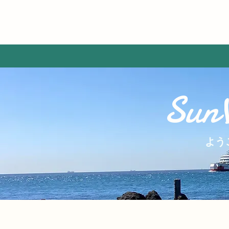
Sun
​よ