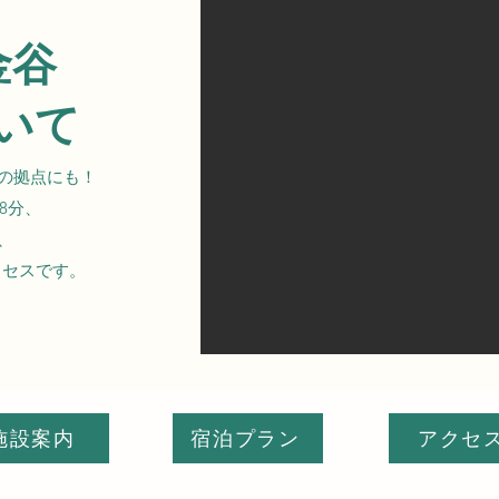
金谷
いて
の拠点にも！
8分、
、
クセスです。
施設案内
宿泊プラン
アクセ